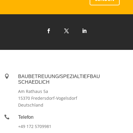

BAUBETREUUNG/SPEZIALTIEFBAU
SCHAEDLICH
Am Rathaus 5a
15370 Fredersdorf-Vogelsdorf
Deutschland

Telefon
+49 172 5709981