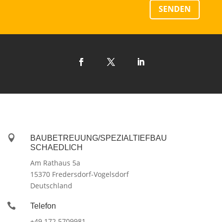
SENDEN

BAUBETREUUNG/SPEZIALTIEFBAU
SCHAEDLICH
Am Rathaus 5a
15370 Fredersdorf-Vogelsdorf
Deutschland

Telefon
+49 172 5709981